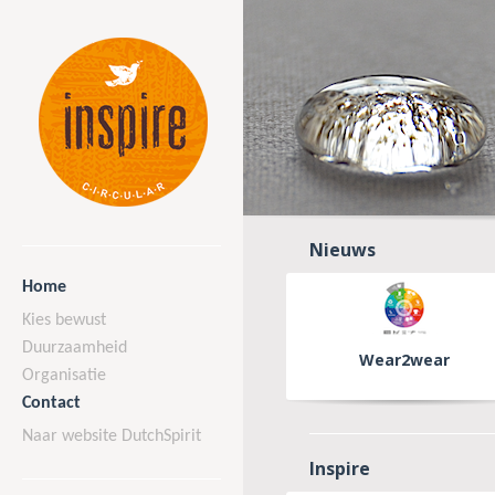
Nieuws
Home
Kies bewust
Duurzaamheid
Wear2wear
Organisatie
Contact
Naar website DutchSpirit
Inspire