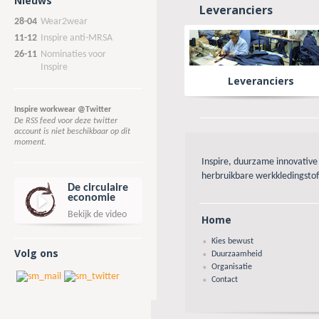
Nieuws
Leveranciers
28-04
Wear2wear
11-12
Inspire anti-MRSA
26-11
Nominaties voor
Inspire
Leveranciers
Inspire workwear @Twitter
De RSS feed voor deze twitter
account is niet beschikbaar op dit
moment.
Inspire, duurzame innovative 
herbruikbare werkkledingsto
De circulaire
economie
Bekijk de video
Home
Kies bewust
Volg ons
Duurzaamheid
Organisatie
Contact